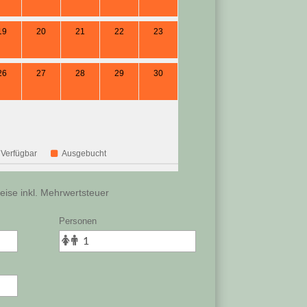
19
20
21
22
23
26
27
28
29
30
Verfügbar
Ausgebucht
reise inkl. Mehrwertsteuer
Personen