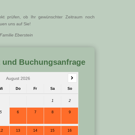
ekt prüfen, ob Ihr gewünschter Zeitraum noch
n uns auf Sie!
berstein
t und Buchungsanfrage
August 2026
Mi
Do
Fr
Sa
So
1
2
5
6
7
8
9
12
13
14
15
16