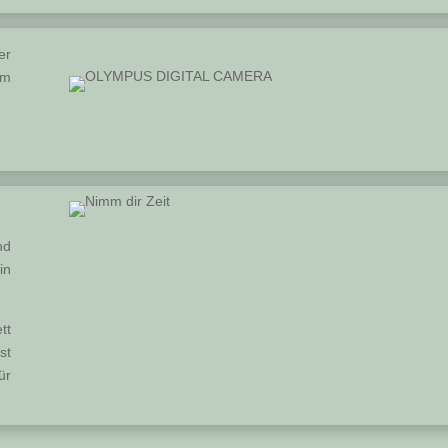
er
um
nd
in
tt
st
ür