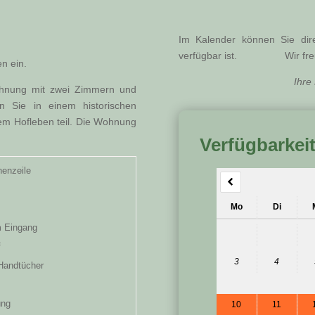
Im Kalender können Sie dir
verfügbar ist. Wir freue
en ein.
Ihre Familie E
wohnung mit zwei Zimmern und
 Sie in einem historischen
m Hofleben teil. Die Wohnung
Verfügbarkei
enzeile
Mo
Di
m Eingang
f
3
4
 Handtücher
ung
10
11