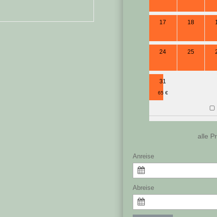
17
18
24
25
31
65 €
alle P
Anreise
Abreise