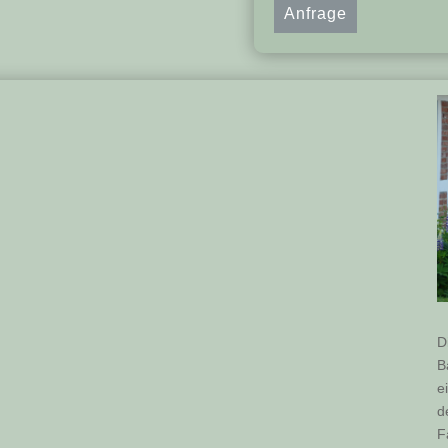
Anfrage
D
B
e
d
F